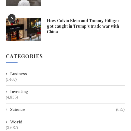
5
How Calvin Klein and Tommy Hilfiger
got caught in Trump’s trade war with
China
CATEGORIES
Business
(1,467)
Investing
(4,835)
Science
(627)
World
(3,687)